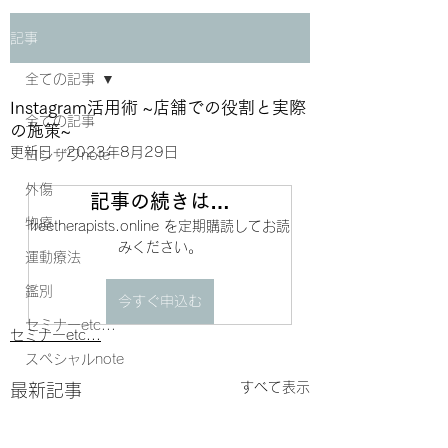
記事
全ての記事
Instagram活用術 ~店舗での役割と実際
全ての記事
の施策~
更新日：
2023年8月29日
ヨシザワnote
外傷
記事の続きは…
物療
freetherapists.online を定期購読してお読
みください。
運動療法
鑑別
今すぐ申込む
セミナーetc...
セミナーetc...
スペシャルnote
すべて表示
最新記事