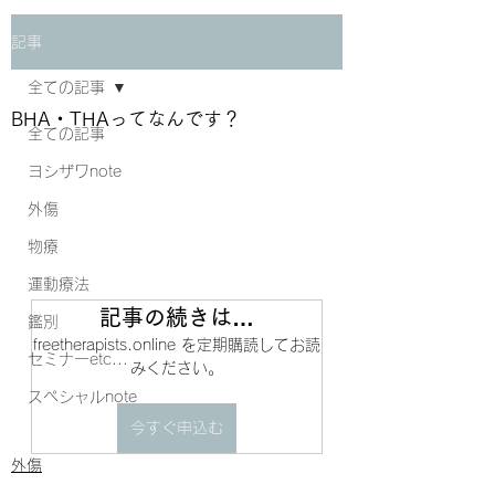
記事
全ての記事
BHA・THAってなんです？
全ての記事
ヨシザワnote
外傷
物療
運動療法
記事の続きは…
鑑別
freetherapists.online を定期購読してお読
セミナーetc...
みください。
スペシャルnote
今すぐ申込む
外傷