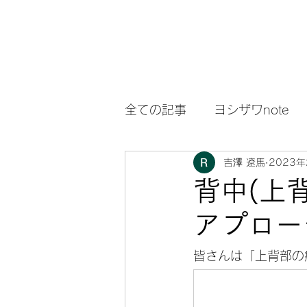
全ての記事
ヨシザワnote
吉澤 遼馬
2023
スペシャルnote
背中(上
アプロー
皆さんは「上背部の