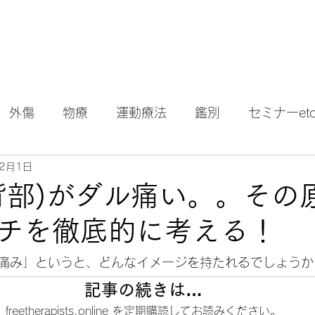
外傷
物療
運動療法
鑑別
セミナーetc.
年2月1日
背部)がダル痛い。。その
チを徹底的に考える！
痛み」というと、どんなイメージを持たれるでしょうか
記事の続きは…
freetherapists.online を定期購読してお読みください。