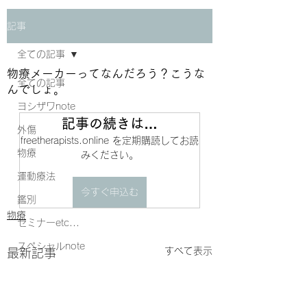
記事
全ての記事
物療メーカーってなんだろう？こうな
全ての記事
んでしょ。
ヨシザワnote
記事の続きは…
外傷
freetherapists.online を定期購読してお読
物療
みください。
運動療法
今すぐ申込む
鑑別
物療
セミナーetc...
スペシャルnote
すべて表示
最新記事