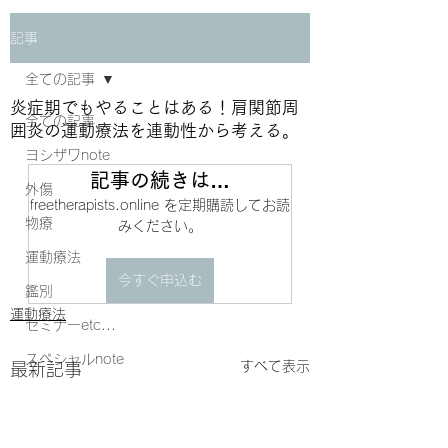
記事
全ての記事
炎症期でもやることはある！肩関節周
全ての記事
囲炎の運動療法を連動性から考える。
ヨシザワnote
記事の続きは…
外傷
freetherapists.online を定期購読してお読
物療
みください。
運動療法
今すぐ申込む
鑑別
運動療法
セミナーetc...
スペシャルnote
すべて表示
最新記事