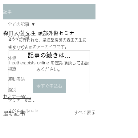
記事
全ての記事
森田大樹 先生 頭部外傷セミナー
全ての記事
4/23に行われた、柔道整復師の森田先生に
よるセミナーのアーカイブです。
ヨシザワnote
記事の続きは…
外傷
freetherapists.online を定期購読してお読
物療
みください。
運動療法
今すぐ申込む
鑑別
セミナーetc...
セミナーetc...
スペシャルnote
すべて表示
最新記事