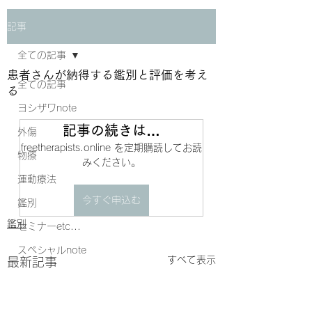
記事
全ての記事
患者さんが納得する鑑別と評価を考え
全ての記事
る
ヨシザワnote
記事の続きは…
外傷
freetherapists.online を定期購読してお読
物療
みください。
運動療法
今すぐ申込む
鑑別
鑑別
セミナーetc...
スペシャルnote
すべて表示
最新記事