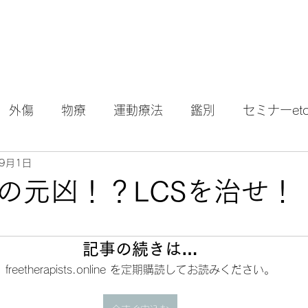
外傷
物療
運動療法
鑑別
セミナーetc.
年9月1日
の元凶！？LCSを治せ！
記事の続きは…
freetherapists.online を定期購読してお読みください。