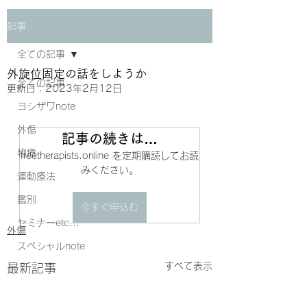
記事
全ての記事
外旋位固定の話をしようか
全ての記事
更新日：
2023年2月12日
ヨシザワnote
外傷
記事の続きは…
物療
freetherapists.online を定期購読してお読
みください。
運動療法
鑑別
今すぐ申込む
セミナーetc...
外傷
スペシャルnote
すべて表示
最新記事