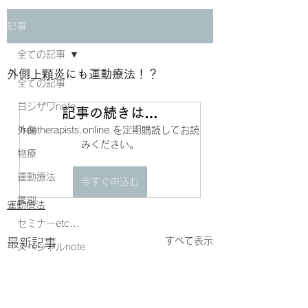
記事
全ての記事
外側上顆炎にも運動療法！？
全ての記事
ヨシザワnote
記事の続きは…
外傷
freetherapists.online を定期購読してお読
みください。
物療
運動療法
今すぐ申込む
鑑別
運動療法
セミナーetc...
すべて表示
最新記事
スペシャルnote