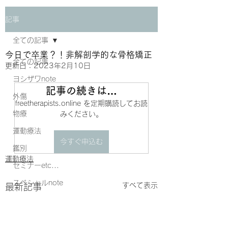
記事
全ての記事
今日で卒業？！非解剖学的な骨格矯正
全ての記事
更新日：
2023年2月10日
ヨシザワnote
記事の続きは…
外傷
freetherapists.online を定期購読してお読
物療
みください。
運動療法
今すぐ申込む
鑑別
運動療法
セミナーetc...
スペシャルnote
すべて表示
最新記事