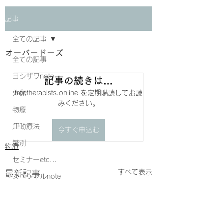
記事
全ての記事
オーバードーズ
全ての記事
ヨシザワnote
記事の続きは…
外傷
freetherapists.online を定期購読してお読
みください。
物療
運動療法
今すぐ申込む
鑑別
物療
セミナーetc...
すべて表示
最新記事
スペシャルnote