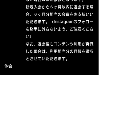
​新規入会から６ヶ月以内に退会する場
合、６ヶ月分相当の会費をお支払いい
ただきます。（Instagramのフォロー
を勝手に外さないよう、ご注意くださ
い）
なお、退会後もコンテンツ利用が発覚
した場合は、利用相当分の月額を徴収
とさせていただきます。
​休会
学生の場合は休会対応あり。
※ただし、再開後は休会した月数、最
低でも継続するものとする。
強制退会
著作権違反、特定の会員への誹謗中
傷、荒らし行為などコミュニティの秩
序を乱す行為が確認された場合、運営